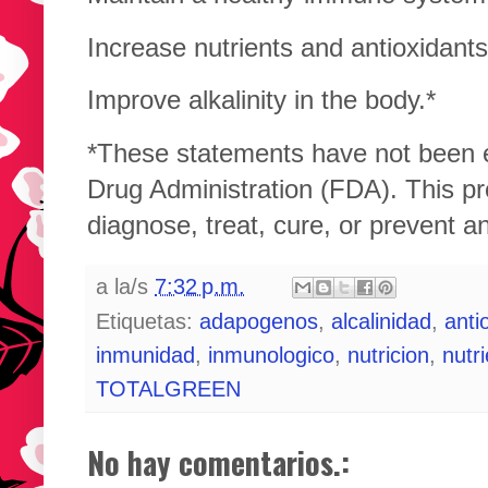
Increase nutrients and antioxidants
Improve alkalinity in the body.*
*These statements have not been 
Drug Administration (FDA). This pr
diagnose, treat, cure, or prevent a
a la/s
7:32 p.m.
Etiquetas:
adapogenos
,
alcalinidad
,
anti
inmunidad
,
inmunologico
,
nutricion
,
nutr
TOTALGREEN
No hay comentarios.: