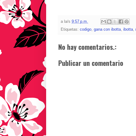
a la/s
9:57 p.m.
Etiquetas:
codigo
,
gana con ibotta
,
ibotta
,
No hay comentarios.:
Publicar un comentario