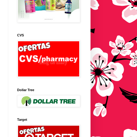
CVS
Dollar Tree
Target