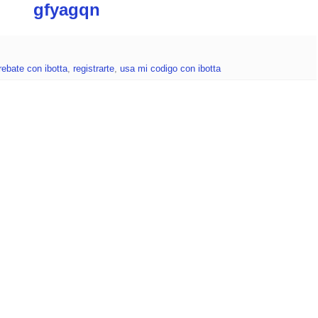
gfyagqn
rebate con ibotta
,
registrarte
,
usa mi codigo con ibotta