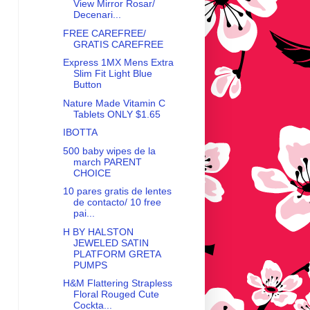
View Mirror Rosar/
Decenari...
FREE CAREFREE/
GRATIS CAREFREE
Express 1MX Mens Extra
Slim Fit Light Blue
Button
Nature Made Vitamin C
Tablets ONLY $1.65
IBOTTA
500 baby wipes de la
march PARENT
CHOICE
10 pares gratis de lentes
de contacto/ 10 free
pai...
H BY HALSTON
JEWELED SATIN
PLATFORM GRETA
PUMPS
H&M Flattering Strapless
Floral Rouged Cute
Cockta...