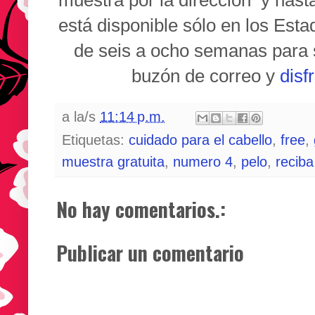
muestra por la dirección
y hasta
está disponible sólo en los Est
de seis a ocho semanas para s
buzón de correo y
disf
a la/s
11:14 p.m.
Etiquetas:
cuidado para el cabello
,
free
,
muestra gratuita
,
numero 4
,
pelo
,
reciba
No hay comentarios.:
Publicar un comentario